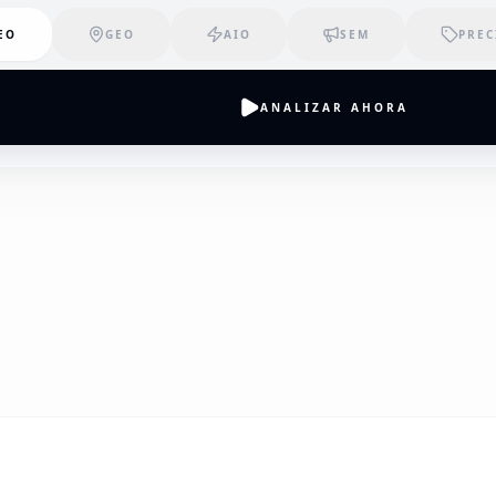
EO
GEO
AIO
SEM
PREC
ANALIZAR AHORA